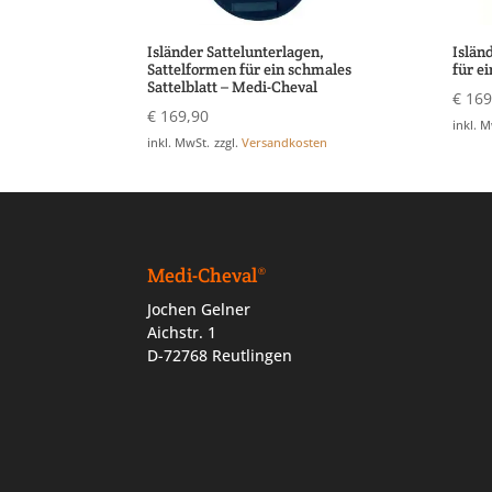
Isländer Sattelunterlagen,
Islän
Sattelformen für ein schmales
für ei
Sattelblatt – Medi-Cheval
€
169
€
169,90
inkl. 
inkl. MwSt.
zzgl.
Versandkosten
Medi-Cheval®
Jochen Gelner
Aichstr. 1
D-72768 Reutlingen