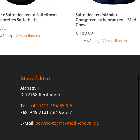
der Satteldecken in Sattelform –
Satteldecken Isländer
n breites Sattelblatt
Gangpferdeschabracken – Medi-
Cheval
,90
€
189,00
MwSt.
zzgl.
Versandkosten
inkl. MwSt.
zzgl.
Versandkosten
Manufaktur
Aichstr. 1
D-72768 Reutlingen
Tel.:
+49 7121 / 94 65 8-5
Fax: +49 7121 / 94 65 8-7
E-Mail:
service-team@medi-cheval.de