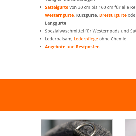
Sattelgurte
von 30 cm bis 160 cm für alle Re
Westerngurte
,
Kurzgurte,
Dressurgurte
oder
Langgurte
Spezialwaschmittel für Westernpads und Sa
Lederbalsam,
Lederpflege
ohne Chemie
Angebote
und
Restposten