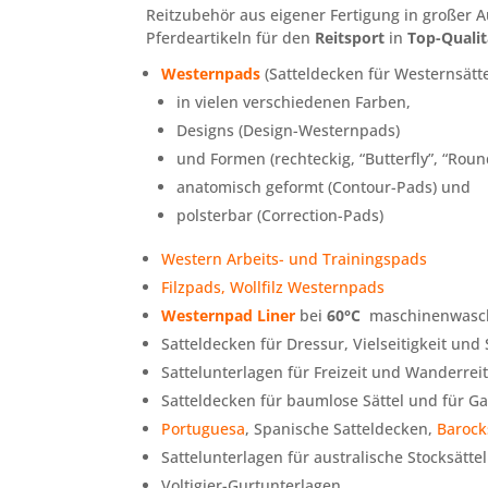
Reitzubehör aus eigener Fertigung in großer 
Pferdeartikeln für den
Reit
sport
in
Top-Qualit
Westernpads
(Satteldecken für Westernsätte
in vielen verschiedenen Farben,
Designs (Design-Westernpads)
und Formen (rechteckig, “Butterfly”, “Round
anatomisch geformt (Contour-Pads) und
polsterbar (Correction-Pads)
Western Arbeits- und Trainingspads
Filzpads, Wollfilz Westernpads
Westernpad Liner
bei
60°C
maschinenwasc
Satteldecken für Dressur, Vielseitigkeit und
Sattelunterlagen für Freizeit und Wanderreit
Satteldecken für baumlose Sättel und für G
Portuguesa
, Spanische Satteldecken,
Barock
Sattelunterlagen für australische Stocksättel
Voltigier-Gurtunterlagen