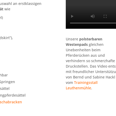
Auswahl an erstklassigen
ät
wie
l)
skirt”),
Unsere
polsterbaren
Westenpads
gleichen
Unebenheiten beim
Pferderücken aus und
verhindern so schmerzhafte
Druckstellen. Das Video ent
mit freundlicher Unterstütz
hbar
von Bernd und Sabine Hackl
 Springen
vom
Trainingsstall
Leuthenmühle
.
sättel
angpferdesättel
schabracken