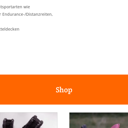
itsportarten wie
 Endurance-/Distanzreiten,
tteldecken
Shop