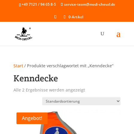
Skip
+49 7121 / 94 65 8-5
service-team@medi-cheval.de
to
content
0-Artikel
Start
/ Produkte verschlagwortet mit „Kenndecke“
Kenndecke
Alle 2 Ergebnisse werden angezeigt
Angebot!