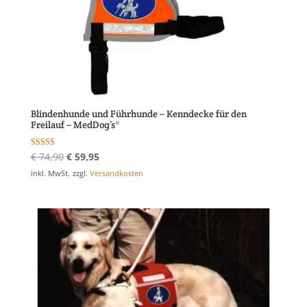
Blindenhunde und Führhunde – Kenndecke für den
Freilauf – MedDog’s®
Ursprünglicher
Aktueller
Bewertet mit
€
74,90
€
59,95
5.00
Preis
Preis
von 5
inkl. MwSt.
zzgl.
Versandkosten
war:
ist:
€ 74,90
€ 59,95.