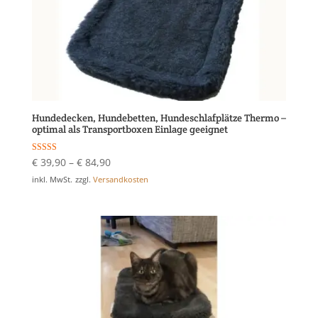
Hundedecken, Hundebetten, Hundeschlafplätze Thermo –
optimal als Transportboxen Einlage geeignet
Bewertet mit
€
39,90
–
€
84,90
5.00
von 5
inkl. MwSt.
zzgl.
Versandkosten