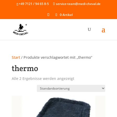
Skip
+49 7121 / 94 65 8-5
service-team@medi-cheval.de
to
content
0-Artikel
Start
/ Produkte verschlagwortet mit „thermo“
thermo
Alle 2 Ergebnisse werden angezeigt