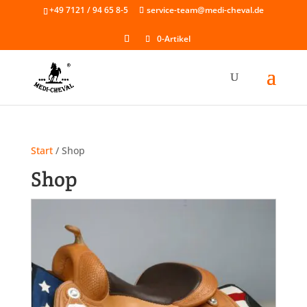
Skip
+49 7121 / 94 65 8-5
service-team@medi-cheval.de
to
content
0-Artikel
Start
/ Shop
Shop