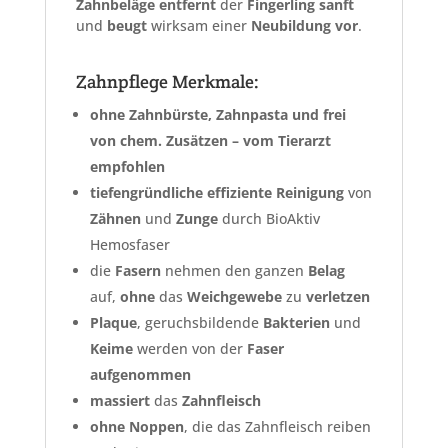
Zahnbeläge
entfernt
der
Fingerling
sanft
und
beugt
wirksam einer
Neubildung vor
.
Zahnpflege Merkmale:
ohne Zahnbürste, Zahnpasta und frei
von chem. Zusätzen – vom Tierarzt
empfohlen
tiefengründliche
effiziente
Reinigung
von
Zähnen
und
Zunge
durch BioAktiv
Hemosfaser
die
Fasern
nehmen den ganzen
Belag
auf,
ohne
das
Weichgewebe
zu
verletzen
Plaque
, geruchsbildende
Bakterien
und
Keime
werden von der
Faser
aufgenommen
massiert
das
Zahnfleisch
ohne Noppen
, die das Zahnfleisch reiben