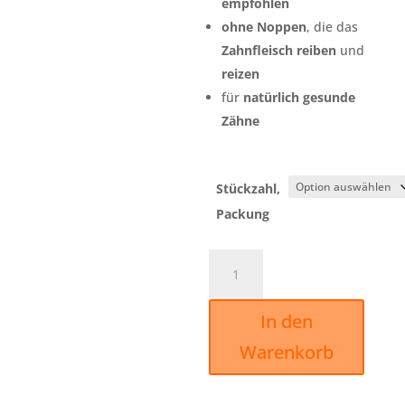
empfohlen
ohne Noppen
, die das
Zahnfleisch
reiben
und
reizen
für
natürlich gesunde
Zähne
Stückzahl,
Packung
Hundefingerling
-
Hundefinger
für
In den
schonende
Warenkorb
Zahnreinigung
bei
Hunden