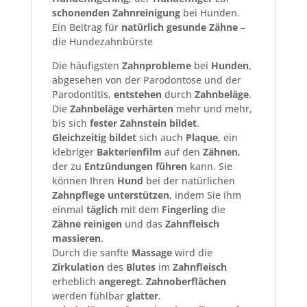
schonenden
Zahnreinigung
bei Hunden.
Ein Beitrag für
natürlich
gesunde Zähne
–
die Hundezahnbürste
Die häufigsten
Zahnprobleme
bei
Hunden
,
abgesehen von der Parodontose und der
Parodontitis,
entstehen
durch
Zahnbeläge
.
Die
Zahnbeläge
verhärten
mehr und mehr,
bis sich
fester
Zahnstein
bildet
.
Gleichzeitig
bildet
sich auch
Plaque
, ein
klebriger
Bakterienfilm
auf den
Zähnen
,
der zu
Entzündungen
führen
kann. Sie
können Ihren
Hund
bei der natürlichen
Zahnpflege
unterstützen
, indem Sie ihm
einmal
täglich
mit dem
Fingerling
die
Zähne reinigen
und das
Zahnfleisch
massieren
.
Durch die sanfte
Massage
wird die
Zirkulation
des
Blutes
im
Zahnfleisch
erheblich
angeregt
.
Zahnoberflächen
werden fühlbar
glatter
.