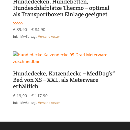
Hundedecken, Hundebetten,
Hundeschlafplätze Thermo – optimal
als Transportboxen Einlage geeignet
Bewertet mit
€
39,90
–
€
84,90
5.00
von 5
inkl. MwSt.
zzgl.
Versandkosten
Hundedecke, Katzendecke – MedDog’s®
Bed von XS – XXL, als Meterware
erhältlich
€
19,90
–
€
117,90
inkl. MwSt.
zzgl.
Versandkosten