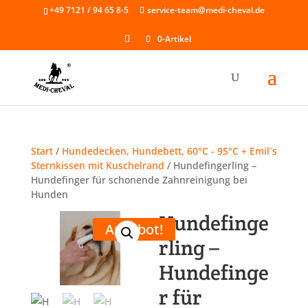
Skip
+49 7121 / 94 65 8-5
service-team@medi-cheval.de
to
content
0-Artikel
Start
/
Hundedecken, Hundebett, 60°C - 95°C + Emil`s
Sternkissen mit Kuschelrand
/ Hundefingerling –
Hundefinger für schonende Zahnreinigung bei
Hunden
Hundefinge
Angebot!
rling –
Hundefinge
r für