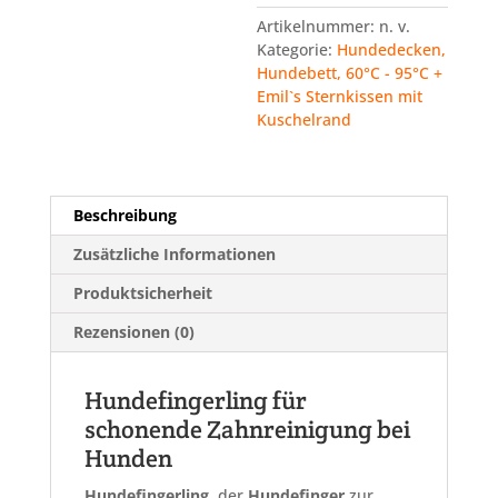
Menge
Artikelnummer:
n. v.
Kategorie:
Hundedecken,
Hundebett, 60°C - 95°C +
Emil`s Sternkissen mit
Kuschelrand
Beschreibung
Zusätzliche Informationen
Produktsicherheit
Rezensionen (0)
Hundefingerling für
schonende Zahnreinigung bei
Hunden
Hundefingerling
, der
Hundefinger
zur