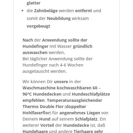
glatter
die
Zahnbeläge
werden
entfernt
und
somit der
Neubildung
wirksam
vorgebeugt
Nach
der
Anwendung sollte der
Hundefinger
mit Wasser
gründlich
auswaschen
werden
.
Bei täglicher Anwendung sollte der
Hundefinger nach 4-6 Wochen
ausgetauscht werden.
Wir können Dir
unsere
in der
Waschmaschine
kochwaschbaren
60
–
96°C
Hundedecken
und
Hundeschlafplätze
empfehlen
.
Temperaturausgleichender
Thermo
Double
Flor
(
doppelter
Hohlfaserflor
) für
angenehmes
Liegen
von
Deinem
Hund
auf seinem
Schlafplatz
. Ein
weiterer
Vorteil
der
Hundedecke
ist, daß
Hundehaare
und andere
Tierhaare
sehr