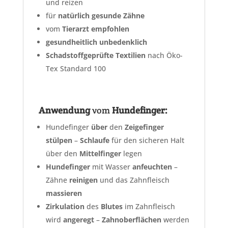
und reizen
für
natürlich gesunde Zähne
vom
Tierarzt empfohlen
gesundheitlich unbedenklich
Schadstoffgeprüfte Textilien
nach Öko-
Tex Standard 100
Anwendung
vom
Hundefinger:
Hundefinger
über
den
Zeigefinger
stülpen
–
Schlaufe
für den sicheren Halt
über den
Mittelfinger
legen
Hundefinger
mit Wasser
anfeuchten
–
Zähne
reinigen
und das Zahnfleisch
massieren
Zirkulation
des
Blutes
im Zahnfleisch
wird
angeregt
–
Zahnoberflächen
werden