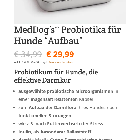
MedDog’s® Probiotika für
Hunde “Aufbau”
Ursprünglicher
Aktueller
€
34,99
€
29,99
Preis
Preis
inkl. 19 % MwSt.
zzgl.
Versandkosten
war:
ist:
Probiotikum für Hunde, die
€ 34,99
€ 29,99.
effektive Darmkur
ausgewählte probiotische Microorganismen
in
einer
magensaftresistenten
Kapsel
zum
Aufbau
der
Darmflora
Ihres Hundes nach
funktionellen
Störungen
wie z.B: nach
Futterwechsel
oder
Stress
Inulin
, als
besonderer
Ballaststoff
damit
sich die
Guten
Darmbakterien
besser