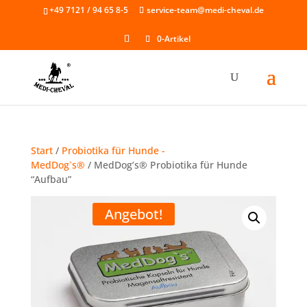
Skip
+49 7121 / 94 65 8-5
service-team@medi-cheval.de
to
content
0-Artikel
Start
/
Probiotika für Hunde -
MedDog`s®
/ MedDog’s® Probiotika für Hunde
“Aufbau”
Angebot!