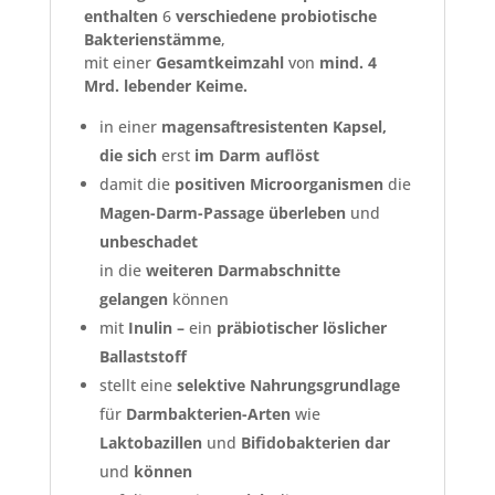
enthalten
6
verschiedene
probiotische
Bakterienstämme
,
mit einer
Gesamtkeimzahl
von
mind.
4
Mrd.
lebender
Keime.
in einer
magensaftresistenten
Kapsel,
die
sich
erst
im Darm auflöst
damit die
positiven
Microorganismen
die
Magen-Darm-Passage
überleben
und
unbeschadet
in die
weiteren Darmabschnitte
gelangen
können
mit
Inulin –
ein
präbiotischer löslicher
Ballaststoff
stellt eine
selektive Nahrungsgrundlage
für
Darmbakterien-Arten
wie
Laktobazillen
und
Bifidobakterien
dar
und
können