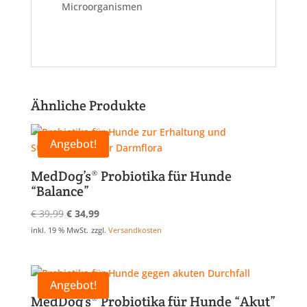
Microorganismen
Ähnliche Produkte
Angebot!
MedDog’s® Probiotika für Hunde
“Balance”
Ursprünglicher
Aktueller
€
39,99
€
34,99
Preis
Preis
inkl. 19 % MwSt.
zzgl.
Versandkosten
war:
ist:
€ 39,99
€ 34,99.
Angebot!
MedDog’s® Probiotika für Hunde “Akut”