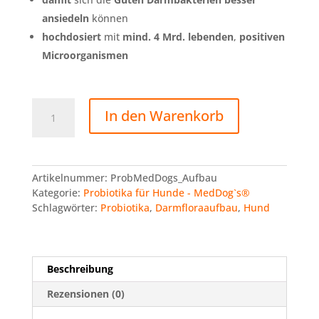
ansiedeln
können
hochdosiert
mit
mind.
4 Mrd.
lebenden
,
positiven
Microorganismen
MedDog’s®
In den Warenkorb
Probiotika
für
Hunde
"Aufbau"
Artikelnummer:
ProbMedDogs_Aufbau
Menge
Kategorie:
Probiotika für Hunde - MedDog`s®
Schlagwörter:
Probiotika
,
Darmfloraaufbau
,
Hund
Beschreibung
Rezensionen (0)