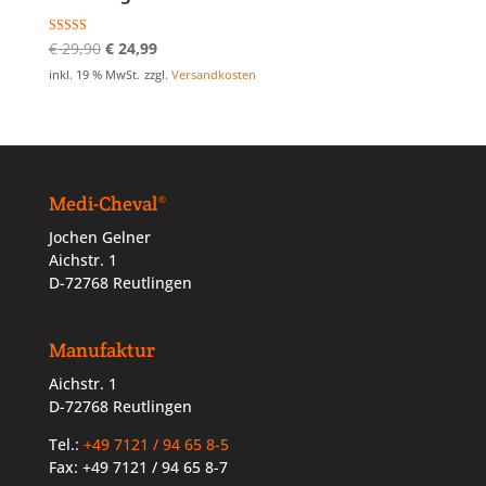
Ursprünglicher
Aktueller
Bewertet mit
€
29,90
€
24,99
5.00
Preis
Preis
von 5
inkl. 19 % MwSt.
zzgl.
Versandkosten
war:
ist:
€ 29,90
€ 24,99.
Medi-Cheval®
Jochen Gelner
Aichstr. 1
D-72768 Reutlingen
Manufaktur
Aichstr. 1
D-72768 Reutlingen
Tel.:
+49 7121 / 94 65 8-5
Fax: +49 7121 / 94 65 8-7