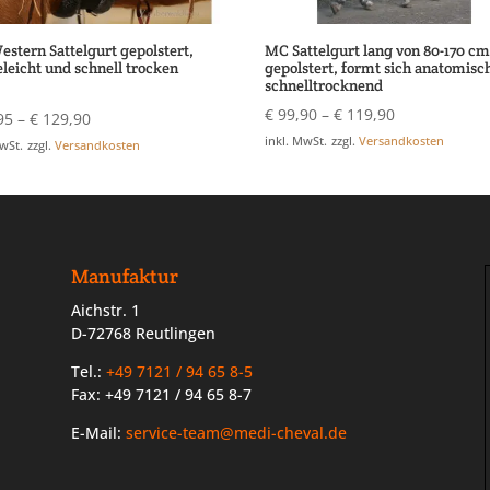
stern Sattelgurt gepolstert,
MC Sattelgurt lang von 80-170 cm
eleicht und schnell trocken
gepolstert, formt sich anatomisc
schnelltrocknend
€
99,90
–
€
119,90
t mit
95
–
€
129,90
inkl. MwSt.
zzgl.
Versandkosten
MwSt.
zzgl.
Versandkosten
Manufaktur
Aichstr. 1
D-72768 Reutlingen
Tel.:
+49 7121 / 94 65 8-5
Fax: +49 7121 / 94 65 8-7
E-Mail:
service-team@medi-cheval.de