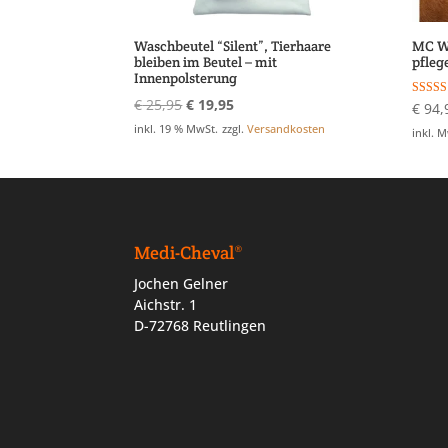
Waschbeutel “Silent”, Tierhaare
MC We
bleiben im Beutel – mit
pfleg
Innenpolsterung
Ursprünglicher
Aktueller
€
25,95
€
19,95
Bewerte
€
94,
5.00
Preis
Preis
inkl. 19 % MwSt.
zzgl.
Versandkosten
von 5
inkl. 
war:
ist:
€ 25,95
€ 19,95.
Medi-Cheval®
Jochen Gelner
Aichstr. 1
D-72768 Reutlingen