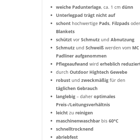
weiche Padunterlage
, ca. 1 cm
dünn
Unterlegpad trägt nicht auf
schont
hochwertige
Pads
,
Filzpads
ode
Blankets
schützt
vor
Schmutz
und
Abnutzung
Schmutz
und
Schweiß
werden vom
MC
Padliner
aufgenommen
Pflegeaufwand
wird
erheblich
reduzier
durch
Outdoor Hightech
Gewebe
robust
und
zweckmäßig
für den
täglichen
Gebrauch
langlebig
– daher
optimales
Preis-/Leitungsverhältnis
leicht
zu
reinigen
maschinenwaschbar
bis
60°C
schnelltrocknend
abriebfest