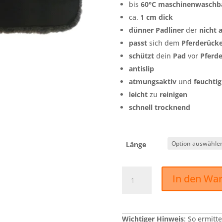
bis
60°C
maschinenwaschb
ca.
1 cm dick
dünner Padliner
der
nicht a
passt
sich dem
Pferderück
schützt
dein
Pad
vor
Pferd
antislip
atmungsaktiv
und
feuchtig
leicht
zu
reinigen
schnell trocknend
Länge
MC
In den Wa
Padliner
60Grad
square
contoured
Wichtiger Hinweis
: So ermitt