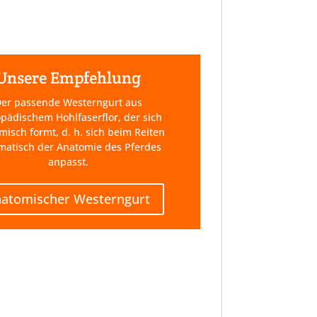
Unsere Empfehlung
er passende Westerngurt aus
pädischem Hohlfaserflor, der sich
misch formt, d. h. sich beim Reiten
matisch der Anatomie des Pferdes
anpasst.
natomischer Westerngurt