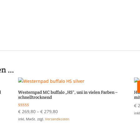
en …
d
Westernpad MC buffalo „HS“, uni in vielen Farben –
Hu
schnelltrocknend
mi
€
2
Bewertet mit
€
269,80
–
€
279,80
ink
5.00
von 5
inkl. MwSt.
zzgl.
Versandkosten