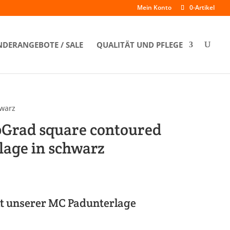
Mein Konto
0-Artikel
DERANGEBOTE / SALE
QUALITÄT UND PFLEGE
hwarz
0Grad square contoured
rlage in schwarz
glicher
Aktueller
Preis
st:
€ 69,90.
t unserer MC Padunterlage