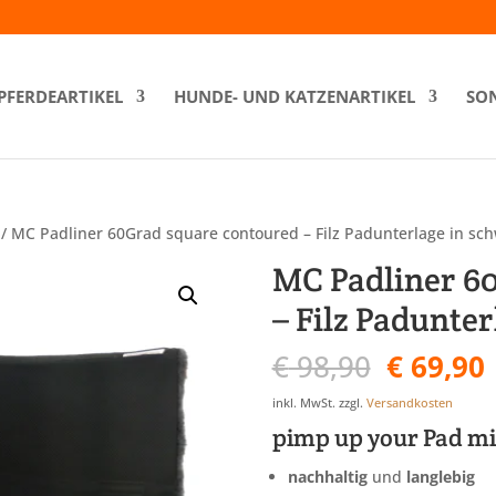
PFERDEARTIKEL
HUNDE- UND KATZENARTIKEL
SON
/ MC Padliner 60Grad square contoured – Filz Padunterlage in sc
MC Padliner 6
– Filz Padunte
Ursprün
€
98,90
€
69,90
Preis
war:
i
inkl. MwSt.
zzgl.
Versandkosten
€ 98,90
pimp up your Pad mi
nachhaltig
und
langlebig