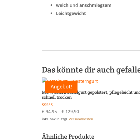
weich
und
anschmiegsam
Leichtgewicht
Das könnte dir auch gefall
Angebot!
MC Western Sattelgurt gepolstert, pflegeleicht un
schnell trocken
Bewertet mit
€
94,95
–
€
129,90
5.00
von 5
inkl. MwSt.
zzgl.
Versandkosten
Ähnliche Produkte