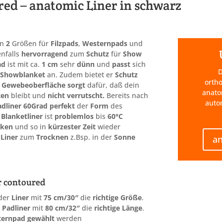
ed – anatomic Liner in schwarz
in
2
Größen für
Filzpads
,
Westernpads
und
enfalls
hervorragend
zum
Schutz
für
Show
ad
ist mit ca.
1 cm
sehr
dünn
und
passt
sich
D
r
Showblanket
an. Zudem bietet er
Schutz
ortho
e
Gewebeoberfläche
sorgt
dafür, daß dein
anato
ten
bleibt und
nicht verrutscht.
Bereits nach
auto
dliner 60Grad
perfekt
der
Form
des
r
Blanketliner
ist
problemlos
bis
60°C
cken
und so in
kürzester Zeit
wieder
r
Liner
zum
Trocknen
z.Bsp. in der
Sonne
a
r contoured
der
Liner
mit
75 cm/30″
die
richtige Größe
.
e
Padliner
mit
80 cm/32″
die
richtige Länge
.
ternpad
gewählt
werden