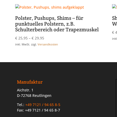
Polster, Pushups, Shims – für
S
punktuelles Polstern, z.B.
W
Schulterbereich oder Trapezmuskel
€
4
€
25,95
–
€
29,95
ink
inkl. MwSt.
zzgl.
Versandkosten
Manufaktur
Aichstr. 1
D-72768 Reutlingen
Tel.:
+49 7121 / 94 65 8-5
Fax: +49 7121 / 94 65 8-7