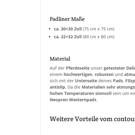
Padliner Maße
ca. 30×30 Zoll
(75 cm x 75 cm)
ca. 32×32 Zoll
(80 cm x 80 cm)
Material
Auf der
Pferdeseite
unser
getesteter
Del
einem
hochwertigen
,
robusten
und
atmu
sich mit der
Unterseite
deines
Pads
,
Filz
antislip.
Da die
Materialien sehr atmungs
hohen Temperaturen
sinnvoll
sein um e
Neopren Westernpads
.
Weitere Vorteile vom conto