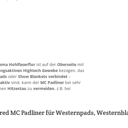
iema
Hohlfaserflor
ist auf der
Oberseite
mit
ngsaktiven
Hightech
Gewebe
bezogen, das
pads
oder
Show Blankets
verbindet
–
aktiv
sind, kann der
MC Padliner
bei sehr
inen
Hitzestau
zu
vermeiden
, z.B. bei
ured MC Padliner für Westernpads, Westernbl