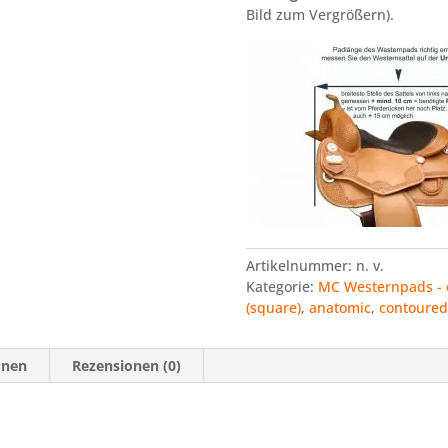
-
Bild zum Vergrößern).
Filz
Padunterlage
in
schwarz
Menge
Artikelnummer:
n. v.
Kategorie:
MC Westernpads - 
(square)
,
anatomic
,
contoured
onen
Rezensionen (0)