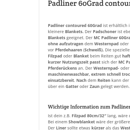
Padliner 60Grad contour
Padliner
contoured
60Grad
ist erhältlich 
kleinere
Blankets.
Der
Padschoner
ist eb
Blankets
geeignet. Der
MC Padliner 60Gr
ohne aufzutragen
dem
Westernpad
ode
vor
Pferdehaaren
(
Schweiß).
Die speziell
Filzpad
oder
Blanket
beim Reiten gut
haf
kurzer
Nutzungszeit
passt
sich der
MC Pa
Pferderückens
an. Der
Westernpad-
ode
maschinenwaschbar,
extrem schnell tro
einsatzbereit
.
Nach
dem
Reiten
kann de
über ein
Gatter
oder
Zaun
gelegt werden.
Wichtige Information zum Padline
Ist dein z.B.
Filzpad 80cm/32″
lang, wäre 
Bei einem
Showblanket
wäre der größer
Der
Liner
sollte etwas
kürzer
als das
Wes