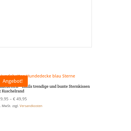
Angebot!
ndebetten – Emils trendige und bunte Sternkissen
t Kuschelrand
9,95
–
€
49,95
l. MwSt.
zzgl.
Versandkosten