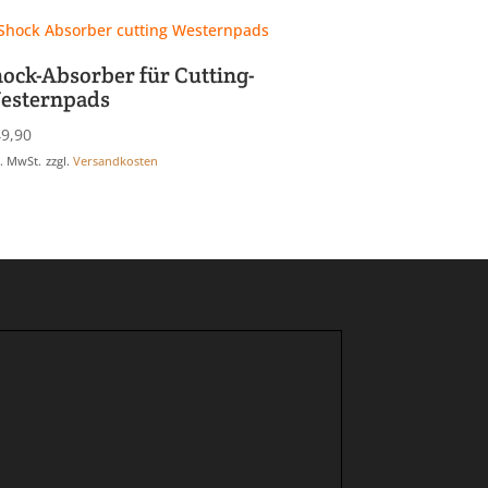
hock-Absorber für Cutting-
esternpads
9,90
l. MwSt.
zzgl.
Versandkosten