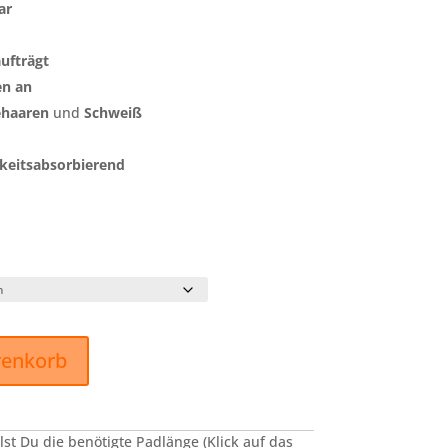
ar
ufträgt
en an
ehaaren
und
Schweiß
keitsabsorbierend
renkorb
elst Du die benötigte Padlänge (Klick auf das