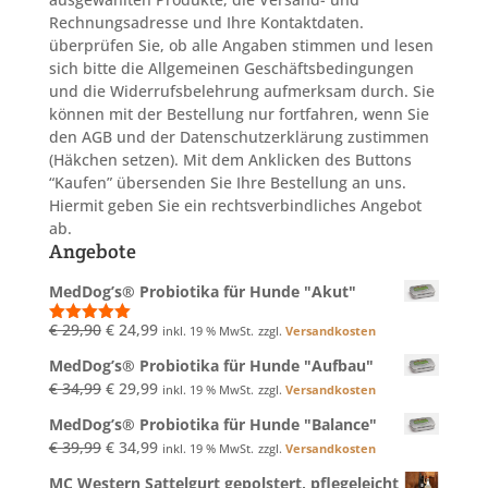
Rechnungsadresse und Ihre Kontaktdaten.
überprüfen Sie, ob alle Angaben stimmen und lesen
sich bitte die Allgemeinen Geschäftsbedingungen
und die Widerrufsbelehrung aufmerksam durch. Sie
können mit der Bestellung nur fortfahren, wenn Sie
den AGB und der Datenschutzerklärung zustimmen
(Häkchen setzen). Mit dem Anklicken des Buttons
“Kaufen” übersenden Sie Ihre Bestellung an uns.
Hiermit geben Sie ein rechtsverbindliches Angebot
ab.
Angebote
MedDog’s® Probiotika für Hunde "Akut"
Ursprünglicher
Aktueller
€
29,90
€
24,99
inkl. 19 % MwSt.
zzgl.
Versandkosten
Bewertet
mit
5.00
Preis
Preis
MedDog’s® Probiotika für Hunde "Aufbau"
von 5
war:
ist:
Ursprünglicher
Aktueller
€
34,99
€
29,99
inkl. 19 % MwSt.
zzgl.
Versandkosten
€ 29,90
€ 24,99.
Preis
Preis
MedDog’s® Probiotika für Hunde "Balance"
war:
ist:
Ursprünglicher
Aktueller
€
39,99
€
34,99
inkl. 19 % MwSt.
zzgl.
Versandkosten
€ 34,99
€ 29,99.
Preis
Preis
MC Western Sattelgurt gepolstert, pflegeleicht