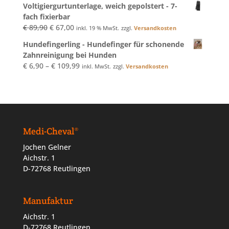
Voltigiergurtunterlage, weich gepolstert - 7-
fach fixierbar
Ursprünglicher
Aktueller
€
89,90
€
67,00
inkl. 19 % MwSt.
zzgl.
Versandkosten
Preis
Preis
Hundefingerling - Hundefinger für schonende
war:
ist:
Zahnreinigung bei Hunden
€ 89,90
€ 67,00.
€
6,90
–
€
109,99
inkl. MwSt.
zzgl.
Versandkosten
Medi-Cheval®
Jochen Gelner
Aichstr. 1
D-72768 Reutlingen
Manufaktur
Aichstr. 1
D-72768 Reutlingen