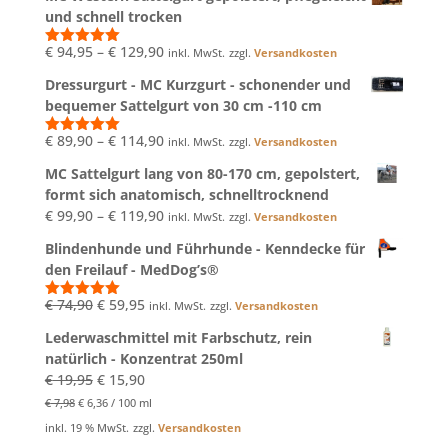
war:
ist:
und schnell trocken
€ 39,99
€ 34,99.
€
94,95
–
€
129,90
inkl. MwSt.
zzgl.
Versandkosten
Bewertet
mit
5.00
Dressurgurt - MC Kurzgurt - schonender und
von 5
bequemer Sattelgurt von 30 cm -110 cm
€
89,90
–
€
114,90
inkl. MwSt.
zzgl.
Versandkosten
Bewertet
mit
5.00
MC Sattelgurt lang von 80-170 cm, gepolstert,
von 5
formt sich anatomisch, schnelltrocknend
€
99,90
–
€
119,90
inkl. MwSt.
zzgl.
Versandkosten
Blindenhunde und Führhunde - Kenndecke für
den Freilauf - MedDog’s®
Ursprünglicher
Aktueller
€
74,90
€
59,95
inkl. MwSt.
zzgl.
Versandkosten
Bewertet
mit
5.00
Preis
Preis
Lederwaschmittel mit Farbschutz, rein
von 5
war:
ist:
natürlich - Konzentrat 250ml
€ 74,90
€ 59,95.
Ursprünglicher
Aktueller
€
19,95
€
15,90
Preis
Preis
€
7,98
€
6,36
/
100
ml
war:
ist:
inkl. 19 % MwSt.
zzgl.
Versandkosten
€ 19,95
€ 15,90.