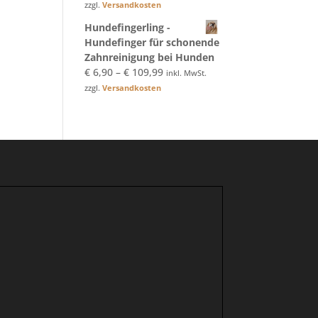
Preis
Preis
zzgl.
Versandkosten
war:
ist:
Hundefingerling -
€ 89,90
€ 67,00.
Hundefinger für schonende
Zahnreinigung bei Hunden
€
6,90
–
€
109,99
inkl. MwSt.
zzgl.
Versandkosten