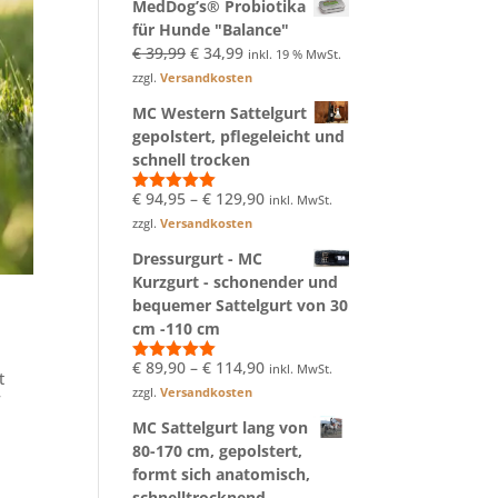
MedDog’s® Probiotika
€ 34,99
€ 29,99.
für Hunde "Balance"
Ursprünglicher
Aktueller
€
39,99
€
34,99
inkl. 19 % MwSt.
Preis
Preis
zzgl.
Versandkosten
war:
ist:
MC Western Sattelgurt
€ 39,99
€ 34,99.
gepolstert, pflegeleicht und
schnell trocken
€
94,95
–
€
129,90
inkl. MwSt.
Bewertet
mit
5.00
zzgl.
Versandkosten
von 5
Dressurgurt - MC
Kurzgurt - schonender und
bequemer Sattelgurt von 30
cm -110 cm
€
89,90
–
€
114,90
inkl. MwSt.
Bewertet
t
mit
5.00
zzgl.
Versandkosten
f
von 5
MC Sattelgurt lang von
80-170 cm, gepolstert,
formt sich anatomisch,
schnelltrocknend