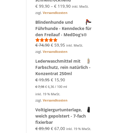
€
99,90
–
€
119,90
inkl. MwSt.
zzgl.
Versandkosten
Blindenhunde und
Führhunde - Kenndecke für
den Freilauf - MedDog’s®
Ursprünglicher
Aktueller
€
74,90
€
59,95
inkl. MwSt.
Bewertet
mit
5.00
Preis
Preis
zzgl.
Versandkosten
von 5
war:
ist:
Lederwaschmittel mit
€ 74,90
€ 59,95.
Farbschutz, rein natürlich -
Konzentrat 250ml
Ursprünglicher
Aktueller
€
19,95
€
15,90
Preis
Preis
€
7,98
€
6,36
/
100
ml
war:
ist:
inkl. 19 % MwSt.
€ 19,95
€ 15,90.
zzgl.
Versandkosten
Voltigiergurtunterlage,
weich gepolstert - 7-fach
fixierbar
Ursprünglicher
Aktueller
€
89,90
€
67,00
inkl. 19 % MwSt.