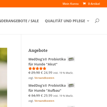
Mein Konto
0-Artikel
DERANGEBOTE / SALE
QUALITÄT UND PFLEGE
Angebote
MedDog’s® Probiotika
für Hunde "Akut"
Ursprünglicher
Aktueller
€
29,90
€
24,99
inkl. 19 % MwSt.
Bewertet
mit
5.00
Preis
Preis
zzgl.
Versandkosten
von 5
war:
ist:
MedDog’s® Probiotika
€ 29,90
€ 24,99.
für Hunde "Aufbau"
Ursprünglicher
Aktueller
€
34,99
€
29,99
inkl. 19 % MwSt.
Preis
Preis
zzgl.
Versandkosten
war:
ist: